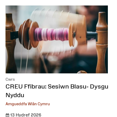
Cwrs
:
CREU Ffibrau: Sesiwn Blasu- Dysgu
Nyddu
Amgueddfa Wlân Cymru
13 Hydref 2026