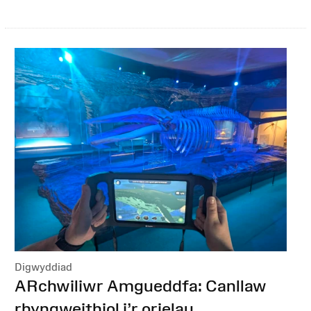
Digwyddiad
:
ARchwiliwr Amgueddfa: Canllaw
rhyngweithiol i’r orielau