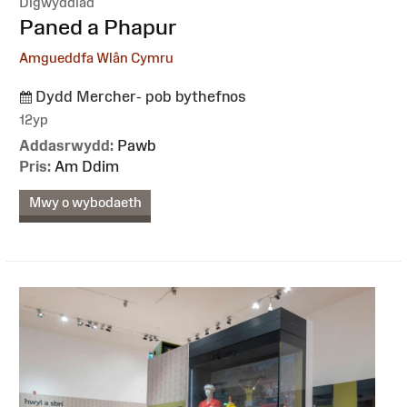
Digwyddiad
:
Paned a Phapur
Amgueddfa Wlân Cymru
Dydd Mercher- pob bythefnos
12yp
Addasrwydd:
Pawb
Pris:
Am Ddim
Mwy o wybodaeth