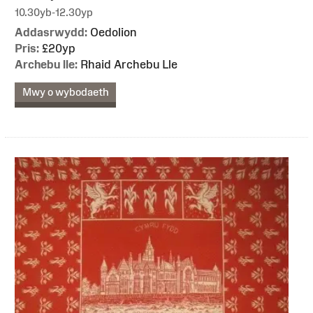
10.30yb-12.30yp
Addasrwydd:
Oedolion
Pris:
£20yp
Archebu lle:
Rhaid Archebu Lle
Mwy o wybodaeth