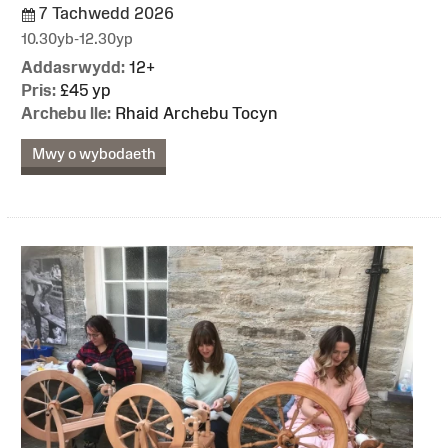
7 Tachwedd 2026
10.30yb-12.30yp
Addasrwydd:
12+
Pris:
£45 yp
Archebu lle:
Rhaid Archebu Tocyn
Mwy o wybodaeth