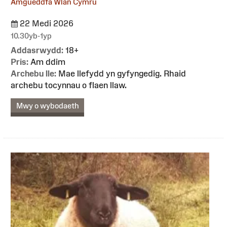
Amgueddfa Wlân Cymru
22 Medi 2026
10.30yb-1yp
Addasrwydd:
18+
Pris:
Am ddim
Archebu lle:
Mae llefydd yn gyfyngedig. Rhaid
archebu tocynnau o flaen llaw.
Mwy o wybodaeth