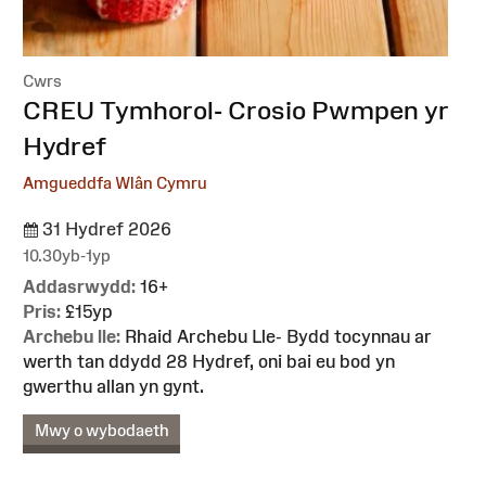
Cwrs
:
CREU Tymhorol- Crosio Pwmpen yr
Hydref
Amgueddfa Wlân Cymru
31 Hydref 2026
10.30yb-1yp
Addasrwydd:
16+
Pris:
£15yp
Archebu lle:
Rhaid Archebu Lle- Bydd tocynnau ar
werth tan ddydd 28 Hydref, oni bai eu bod yn
gwerthu allan yn gynt.
Mwy o wybodaeth