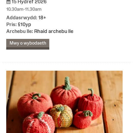
15 Hydref 2026
10.30am-11.30am
Addasrwydd:
18+
Pris:
£10yp
Archebu lle:
Rhaid archebu lle
Mwy o wybodaeth