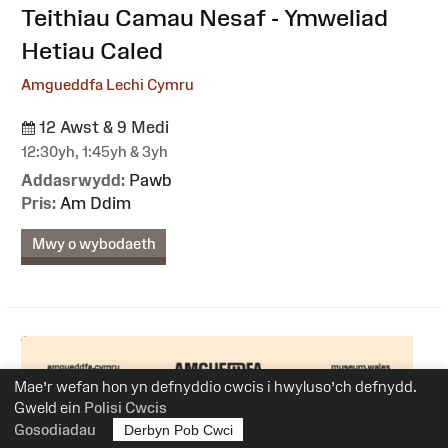
:
Teithiau Camau Nesaf - Ymweliad
Hetiau Caled
Amgueddfa Lechi Cymru
12 Awst & 9 Medi
12:30yh, 1:45yh & 3yh
Addasrwydd:
Pawb
Pris:
Am Ddim
Mwy o wybodaeth
Mae’r wefan hon yn defnyddio cwcis i hwyluso’ch defnydd.
Gweld ein
Polisi Cwcis
Gosodiadau
Derbyn Pob Cwci