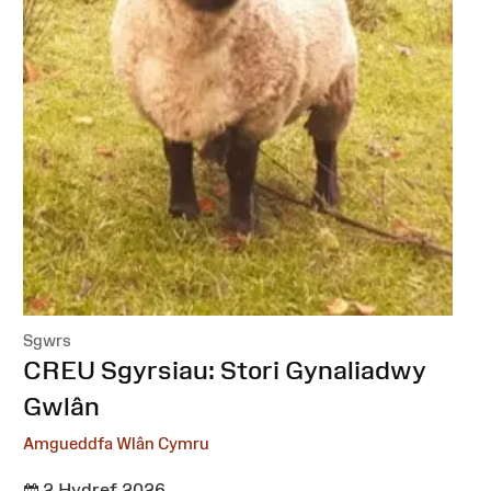
Sgwrs
:
CREU Sgyrsiau: Stori Gynaliadwy
Gwlân
Amgueddfa Wlân Cymru
2 Hydref 2026