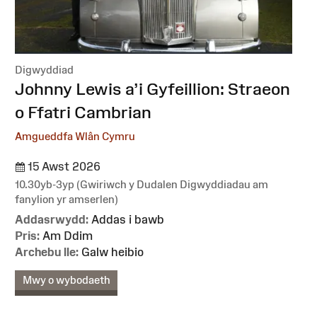
Digwyddiad
:
Johnny Lewis a’i Gyfeillion: Straeon
o Ffatri Cambrian
Amgueddfa Wlân Cymru
15 Awst 2026
10.30yb-3yp (Gwiriwch y Dudalen Digwyddiadau am
fanylion yr amserlen)
Addasrwydd:
Addas i bawb
Pris:
Am Ddim
Archebu lle:
Galw heibio
Mwy o wybodaeth