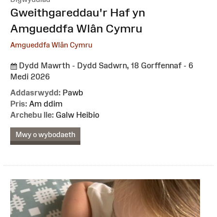
:
Gweithgareddau'r Haf yn
Amgueddfa Wlân Cymru
Amgueddfa Wlân Cymru
Dydd Mawrth - Dydd Sadwrn, 18 Gorffennaf - 6
Medi 2026
Addasrwydd:
Pawb
Pris:
Am ddim
Archebu lle:
Galw Heibio
Mwy o wybodaeth