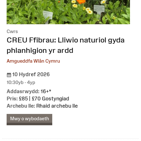
Cwrs
:
CREU Ffibrau: Lliwio naturiol gyda
phlanhigion yr ardd
Amgueddfa Wlân Cymru
10 Hydref 2026
10:30yb - 4yp
Addasrwydd:
16+*
Pris:
£85 | £70 Gostyngiad
Archebu lle:
Rhaid archebu lle
Mwy o wybodaeth