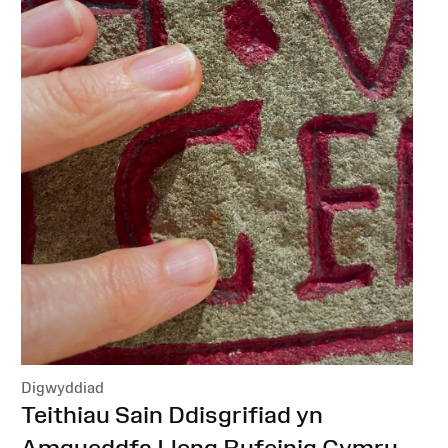
Digwyddiad
:
Teithiau Sain Ddisgrifiad yn
Amgueddfa Lleng Rufeinig Cymru