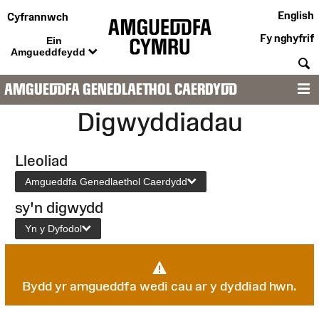
English
Cyfrannwch
Fy nghyfrif
Ein
Amgueddfeydd
C
AMGUEDDFA GENEDLAETHOL CAERDYDD
D
Digwyddiadau
Lleoliad
Amgueddfa Genedlaethol Caerdydd
sy'n digwydd
Yn y Dyfodol
Bydd yr amgueddfa wedi cau ar y dyddiad hwn.