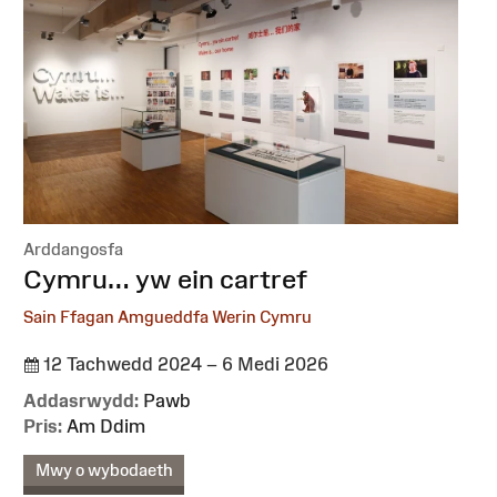
Arddangosfa
:
Cymru… yw ein cartref
Sain Ffagan Amgueddfa Werin Cymru
12 Tachwedd 2024 – 6 Medi 2026
Addasrwydd:
Pawb
Pris:
Am Ddim
Mwy o wybodaeth