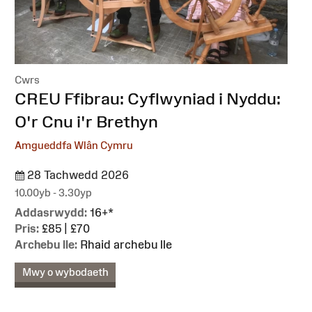
Cwrs
:
CREU Ffibrau: Cyflwyniad i Nyddu:
O'r Cnu i'r Brethyn
Amgueddfa Wlân Cymru
28 Tachwedd 2026
10.00yb - 3.30yp
Addasrwydd:
16+*
Pris:
£85 | £70
Archebu lle:
Rhaid archebu lle
Mwy o wybodaeth