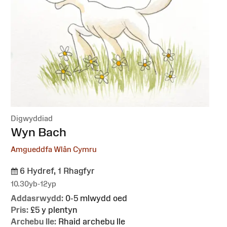
Digwyddiad
:
Wyn Bach
Amgueddfa Wlân Cymru
6 Hydref, 1 Rhagfyr
10.30yb-12yp
Addasrwydd:
0-5 mlwydd oed
Pris:
£5 y plentyn
Archebu lle:
Rhaid archebu lle