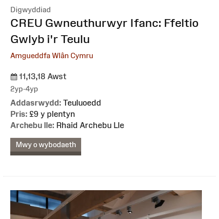
Digwyddiad
:
CREU Gwneuthurwyr Ifanc: Ffeltio
Gwlyb i'r Teulu
Amgueddfa Wlân Cymru
11,13,18 Awst
2yp-4yp
Addasrwydd:
Teuluoedd
Pris:
£9 y plentyn
Archebu lle:
Rhaid Archebu Lle
Mwy o wybodaeth