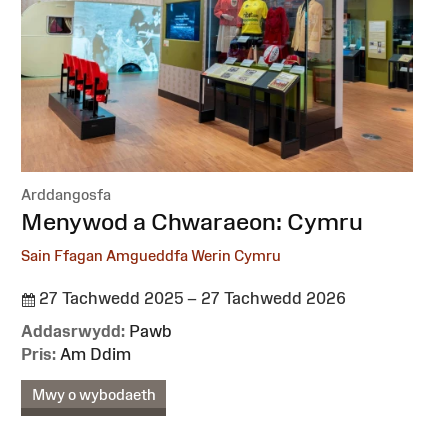
Arddangosfa
:
Menywod a Chwaraeon: Cymru
Sain Ffagan Amgueddfa Werin Cymru
27 Tachwedd 2025 – 27 Tachwedd 2026
Addasrwydd:
Pawb
Pris:
Am Ddim
Mwy o wybodaeth